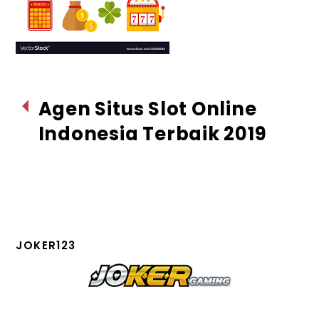
Agen Situs Slot Online
Indonesia Terbaik 2019
JOKER123