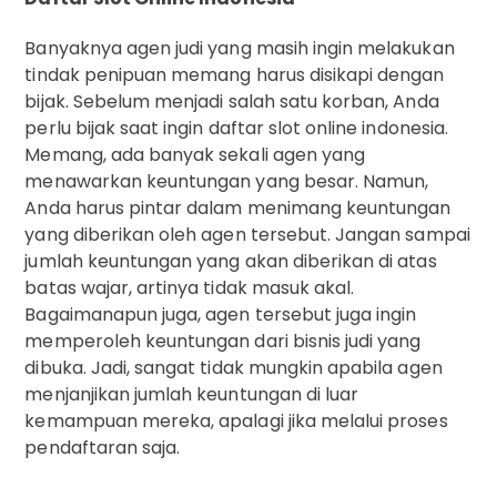
Banyaknya agen judi yang masih ingin melakukan
tindak penipuan memang harus disikapi dengan
bijak. Sebelum menjadi salah satu korban, Anda
perlu bijak saat ingin daftar slot online indonesia.
Memang, ada banyak sekali agen yang
menawarkan keuntungan yang besar. Namun,
Anda harus pintar dalam menimang keuntungan
yang diberikan oleh agen tersebut. Jangan sampai
jumlah keuntungan yang akan diberikan di atas
batas wajar, artinya tidak masuk akal.
Bagaimanapun juga, agen tersebut juga ingin
memperoleh keuntungan dari bisnis judi yang
dibuka. Jadi, sangat tidak mungkin apabila agen
menjanjikan jumlah keuntungan di luar
kemampuan mereka, apalagi jika melalui proses
pendaftaran saja.