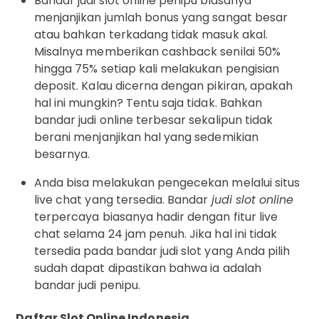
Bandar judi slot online penipu biasanya
menjanjikan jumlah bonus yang sangat besar
atau bahkan terkadang tidak masuk akal.
Misalnya memberikan cashback senilai 50%
hingga 75% setiap kali melakukan pengisian
deposit. Kalau dicerna dengan pikiran, apakah
hal ini mungkin? Tentu saja tidak. Bahkan
bandar judi online terbesar sekalipun tidak
berani menjanjikan hal yang sedemikian
besarnya.
Anda bisa melakukan pengecekan melalui situs
live chat yang tersedia. Bandar
judi slot online
terpercaya biasanya hadir dengan fitur live
chat selama 24 jam penuh. Jika hal ini tidak
tersedia pada bandar judi slot yang Anda pilih
sudah dapat dipastikan bahwa ia adalah
bandar judi penipu.
Daftar Slot Online Indonesia