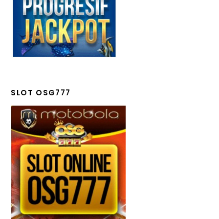
SLOT OSG777