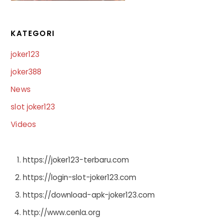
KATEGORI
joker123
joker388
News
slot joker123
Videos
https://joker123-terbaru.com
https://login-slot-joker123.com
https://download-apk-joker123.com
http://www.cenla.org