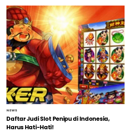
NEWS
Daftar Judi Slot Penipu di Indonesia,
Harus Hati-Hati!