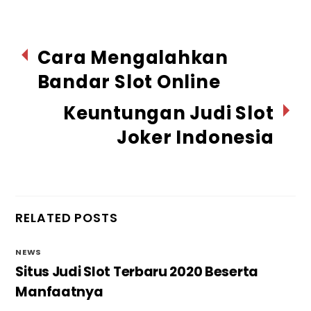
Cara Mengalahkan
Bandar Slot Online
Keuntungan Judi Slot
Joker Indonesia
RELATED POSTS
NEWS
Situs Judi Slot Terbaru 2020 Beserta
Manfaatnya