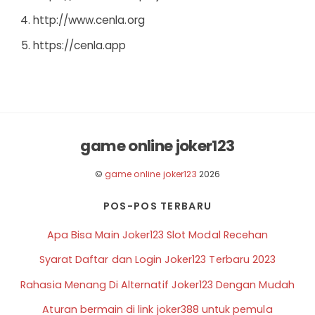
http://www.cenla.org
https://cenla.app
game online joker123
©
game online joker123
2026
POS-POS TERBARU
Apa Bisa Main Joker123 Slot Modal Recehan
Syarat Daftar dan Login Joker123 Terbaru 2023
Rahasia Menang Di Alternatif Joker123 Dengan Mudah
Aturan bermain di link joker388 untuk pemula