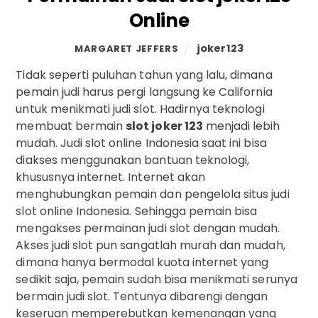
Online
joker123
MARGARET JEFFERS
Tidak seperti puluhan tahun yang lalu, dimana
pemain judi harus pergi langsung ke California
untuk menikmati judi slot. Hadirnya teknologi
membuat bermain
slot joker 123
menjadi lebih
mudah. Judi slot online Indonesia saat ini bisa
diakses menggunakan bantuan teknologi,
khususnya internet. Internet akan
menghubungkan pemain dan pengelola situs judi
slot online Indonesia. Sehingga pemain bisa
mengakses permainan judi slot dengan mudah.
Akses judi slot pun sangatlah murah dan mudah,
dimana hanya bermodal kuota internet yang
sedikit saja, pemain sudah bisa menikmati serunya
bermain judi slot. Tentunya dibarengi dengan
keseruan memperebutkan kemenangan yang