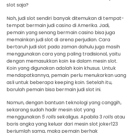
slot saja?
Nah, judi slot sendiri banyak ditemukan di tempat-
tempat bermain judi casino di Amerika. Jadi,
pemain yang senang bermain casino bisa juga
memainkan judi slot di arena perjudian. Cara
bertaruh judi slot pada zaman dahulu juga masih
menggunakan cara yang paling tradisional, yaitu
dengan memasukkan koin ke dalam mesin slot.
Koin yang digunakan adalah koin khusus. Untuk
mendapatkannya, pemain perlu menukarkan uang
asli untuk beberapa keeping koin. Setelah itu,
barulah pemain bisa bermain judi slot ini.
Namun, dengan bantuan teknologi yang canggih,
sekarang sudah hadir mesin slot yang
menggunakan
5 rolls
sekaligus. Apabila 3
rolls
atau
baris angka yang keluar dari mesin slot joker123
berjumlah sama, maka pemain berhak