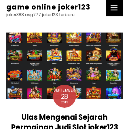
Skip
game online joker123
Menu
to
joker388 osg777 joker123 terbaru
content
SEPTEMBER
28
2019
Ulas Mengenai Sejarah
Permainan Judi Slot joker123