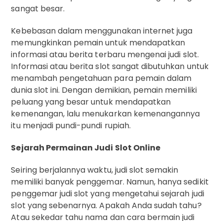
sangat besar.
Kebebasan dalam menggunakan internet juga
memungkinkan pemain untuk mendapatkan
informasi atau berita terbaru mengenai judi slot.
Informasi atau berita slot sangat dibutuhkan untuk
menambah pengetahuan para pemain dalam
dunia slot ini. Dengan demikian, pemain memiliki
peluang yang besar untuk mendapatkan
kemenangan, lalu menukarkan kemenangannya
itu menjadi pundi-pundi rupiah.
Sejarah Permainan Judi Slot Online
Seiring berjalannya waktu, judi slot semakin
memiliki banyak penggemar. Namun, hanya sedikit
penggemar judi slot yang mengetahui sejarah judi
slot yang sebenarnya. Apakah Anda sudah tahu?
Atau sekedar tahu nama dan cara bermain judi