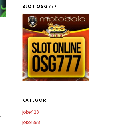
SLOT OSG777
KATEGORI
joker123
n
joker388