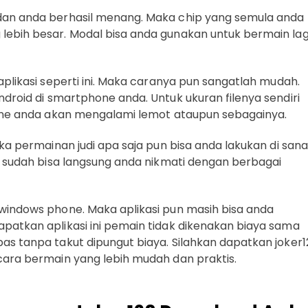
dan anda berhasil menang. Maka chip yang semula anda
ebih besar. Modal bisa anda gunakan untuk bermain lag
plikasi seperti ini. Maka caranya pun sangatlah mudah.
droid di smartphone anda. Untuk ukuran filenya sendiri
hone anda akan mengalami lemot ataupun sebagainya.
ka permainan judi apa saja pun bisa anda lakukan di sana
i sudah bisa langsung anda nikmati dengan berbagai
windows phone. Maka aplikasi pun masih bisa anda
patkan aplikasi ini pemain tidak dikenakan biaya sama
s tanpa takut dipungut biaya. Silahkan dapatkan joker1
cara bermain yang lebih mudah dan praktis.