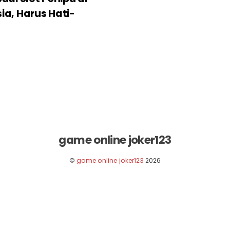
ia, Harus Hati-
game online joker123
©
game online joker123
2026