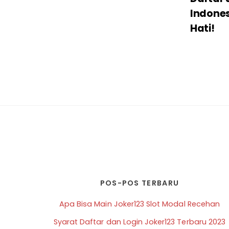
Indones
Hati!
POS-POS TERBARU
Apa Bisa Main Joker123 Slot Modal Recehan
Syarat Daftar dan Login Joker123 Terbaru 2023