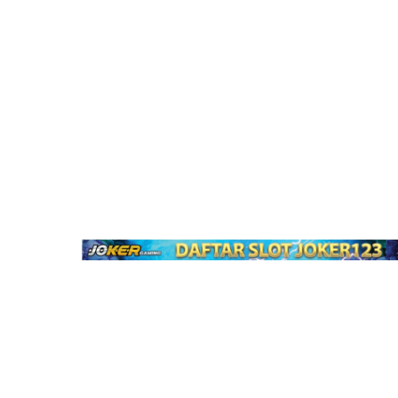
Skip
to
content