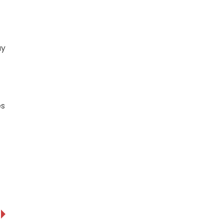
ay
es