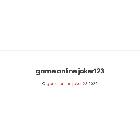
game online joker123
©
game online joker123
2026