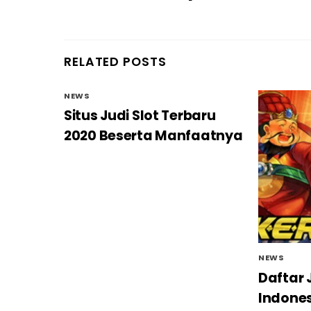
RELATED POSTS
NEWS
Situs Judi Slot Terbaru
2020 Beserta Manfaatnya
NEWS
Daftar J
Indones